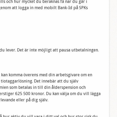
ills och hur mycket du beräknas få när du går i
genom att logga in med mobilt Bank-Id på SPKs
du lever. Det är inte möjligt att pausa utbetalningen.
t kan komma överens med din arbetsgivare om en
d tiotaggarlösning. Det innebär att du själv
ien som betalas in till din ålderspension och
rstiger 625 500 kronor. Du kan välja om du vill lägga
levande eller på dig själv.
 hur aktiv du vill vara i ditt val och hur stor risk du