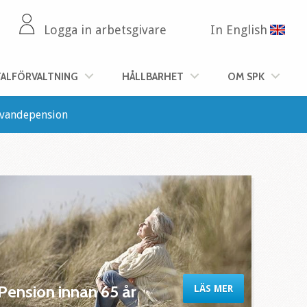
Logga in arbetsgivare
In English
TALFÖRVALTNING
HÅLLBARHET
OM SPK
evandepension
Pension innan 65 år
LÄS MER