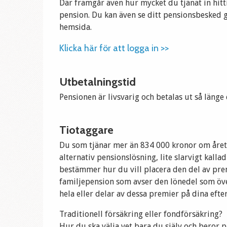
Där framgår även hur mycket du tjänat in hitt
pension. Du kan även se ditt pensionsbesked 
hemsida.
Klicka här för att logga in >>
Utbetalningstid
Pensionen är livsvarig och betalas ut så länge 
Tiotaggare
Du som tjänar mer än 834 000 kronor om åre
alternativ pensionslösning, lite slarvigt kalla
bestämmer hur du vill placera den del av prem
familjepension som avser den lönedel som öve
hela eller delar av dessa premier på dina efter
Traditionell försäkring eller fondförsäkring?
Hur du ska välja vet bara du själv och beror på