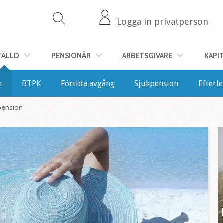
Logga in privatperson
TÄLLD
PENSIONÄR
ARBETSGIVARE
KAPI
n
BTPK
Förtida avgång
Sjukpension
Efterl
pension