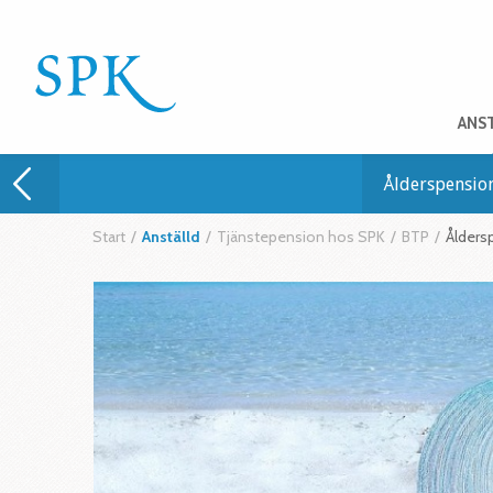
ANS
Ålderspensio
Start
/
Anställd
/
Tjänstepension hos SPK
/
BTP
/
Ålders