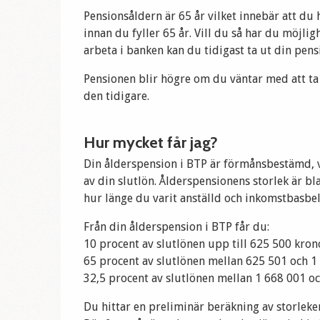
Pensionsåldern är 65 år vilket innebär att du
innan du fyller 65 år. Vill du så har du möjligh
arbeta i banken kan du tidigast ta ut din pensi
Pensionen blir högre om du väntar med att ta u
den tidigare.
Hur mycket får jag?
Din ålderspension i BTP är förmånsbestämd, v
av din slutlön. Ålderspensionens storlek är 
hur länge du varit anställd och inkomstbasbe
Från din ålderspension i BTP får du:
10 procent av slutlönen upp till 625 500 kron
65 procent av slutlönen mellan 625 501 och 1
32,5 procent av slutlönen mellan 1 668 001 o
Du hittar en preliminär beräkning av storleke