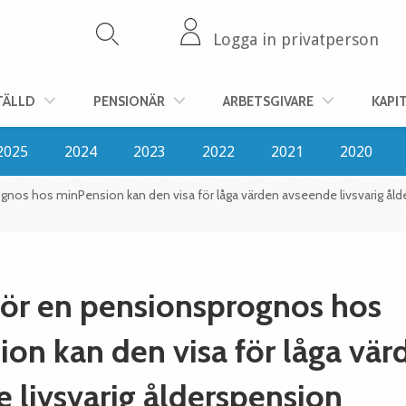
Logga in privatperson
TÄLLD
PENSIONÄR
ARBETSGIVARE
KAPI
2025
2024
2023
2022
2021
2020
nos hos minPension kan den visa för låga värden avseende livsvarig ål
ör en pensionsprognos hos
on kan den visa för låga vär
 livsvarig ålderspension