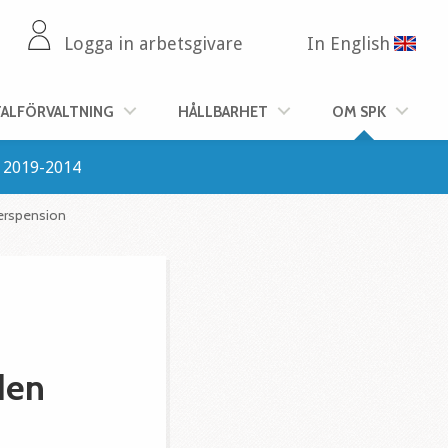
Logga in arbetsgivare
In English
TALFÖRVALTNING
HÅLLBARHET
OM SPK
2019-2014
derspension
den