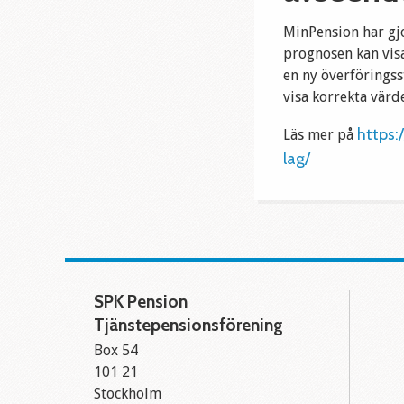
MinPension har gjo
prognosen kan visa
en ny överföringss
visa korrekta värd
https:
Läs mer på
lag/
SPK Pension
Tjänstepensionsförening
Box 54
101 21
Stockholm