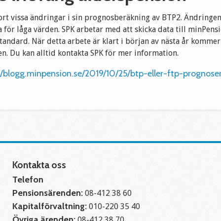
rt vissa ändringar i sin prognosberäkning av BTP2. Ändringen
 för låga värden. SPK arbetar med att skicka data till minPens
tandard. När detta arbete är klart i början av nästa år komme
en. Du kan alltid kontakta SPK för mer information.
//blogg.minpension.se/2019/10/25/btp-eller-ftp-prognose
Kontakta oss
Telefon
Pensionsärenden:
08-412 38 60
Kapitalförvaltning:
010-220 35 40
Övriga ärenden:
08-412 38 70