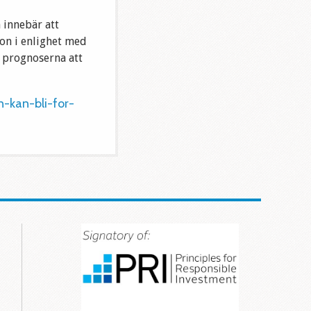
 innebär att
ion i enlighet med
r prognoserna att
n-kan-bli-for-