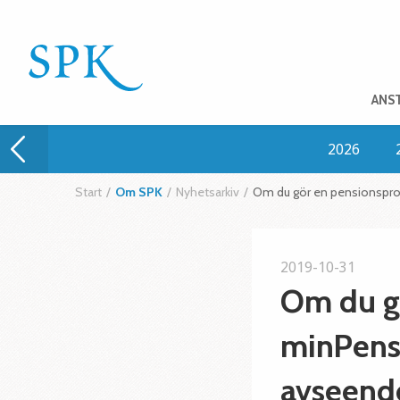
ANS
2026
Start
/
Om SPK
/
Nyhetsarkiv
/
Om du gör en pensionsprog
2019-10-31
Om du g
minPensi
avseende