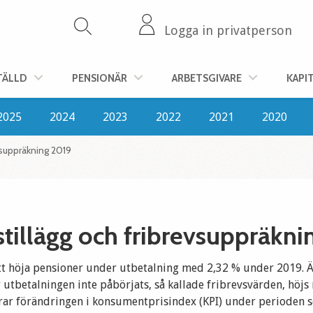
Logga in privatperson
TÄLLD
PENSIONÄR
ARBETSGIVARE
KAPI
2025
2024
2023
2022
2021
2020
vsuppräkning 2019
tillägg och fribrevsuppräkni
att höja pensioner under utbetalning med 2,32 % under 2019. 
 utbetalningen inte påbörjats, så kallade fribrevsvärden, höjs
ar förändringen i konsumentprisindex (KPI) under perioden