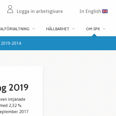
Logga in arbetsgivare
In English
TALFÖRVALTNING
HÅLLBARHET
OM SPK
2019-2014
ng 2019
Även intjänade
 med 2,32 %.
 september 2017