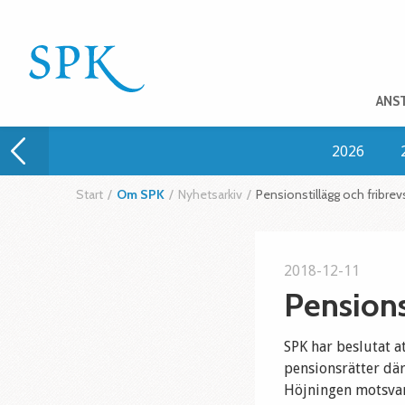
ANS
2026
Start
/
Om SPK
/
Nyhetsarkiv
/
Pensionstillägg och fribre
2018-12-11
Pensions
SPK har beslutat 
pensionsrätter där
Höjningen motsvar