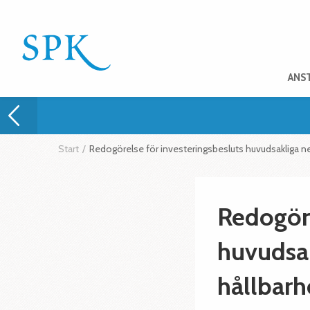
ANS
Start
/
Redogörelse för investeringsbesluts huvudsakliga ne
Redogöre
huvudsak
hållbarh