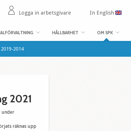
Logga in arbetsgivare
In English
TALFÖRVALTNING
HÅLLBARHET
OM SPK
2019-2014
ng 2021
r under
börjats räknas upp