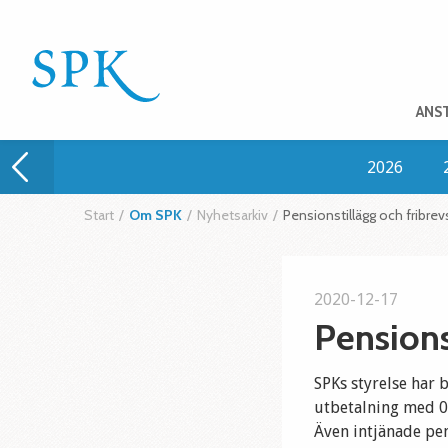
ANS
2026
Start
/
Om SPK
/
Nyhetsarkiv
/
Pensionstillägg och fribre
2020-12-17
Pensions
SPKs styrelse har 
utbetalning med 0
Även intjänade pen