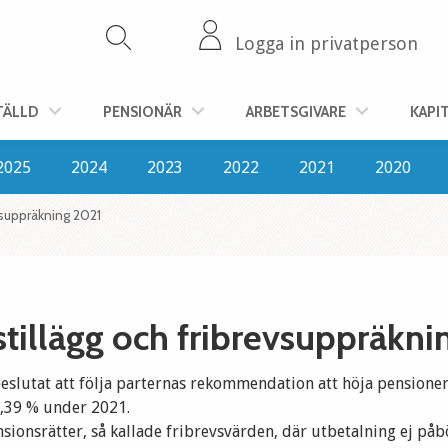
Logga in privatperson
TÄLLD
PENSIONÄR
ARBETSGIVARE
KAPI
2025
2024
2023
2022
2021
2020
vsuppräkning 2021
tillägg och fribrevsuppräkni
beslutat att följa parternas rekommendation att höja pensione
,39 % under 2021.
sionsrätter, så kallade fribrevsvärden, där utbetalning ej på