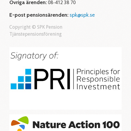
Övriga ärenden:
08-412 38 70
E-post pensionsärenden:
spk@spk.se
Copyright © SPK Pension
Tjänstepensionsförening