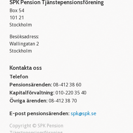
SPK Pension Tjänstepensionsförening
Box 54
101 21
Stockholm
Besöksadress:
Wallingatan 2
Stockholm
Kontakta oss
Telefon
Pensionsärenden:
08-412 38 60
Kapitalförvaltning:
010-220 35 40
Övriga ärenden:
08-412 38 70
E-post pensionsärenden:
spk@spk.se
Copyright © SPK Pension
Tjänstepensionsförening