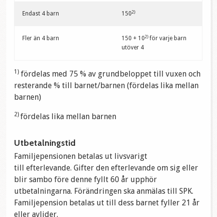
2)
Endast 4 barn
150
2)
Fler än 4 barn
150 + 10
för varje barn
utöver 4
1)
fördelas med 75 % av grundbeloppet till vuxen och
resterande % till barnet/barnen (fördelas lika mellan
barnen)
2)
fördelas lika mellan barnen
Utbetalningstid
Familjepensionen betalas ut livsvarigt
till efterlevande. Gifter den efterlevande om sig eller
blir sambo före denne fyllt 60 år upphör
utbetalningarna. Förändringen ska anmälas till SPK.
Familjepension betalas ut till dess barnet fyller 21 år
eller avlider.