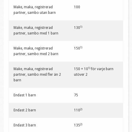
Make, maka, registrerad
100
partner, sambo utan barn
1)
Make, maka, registrerad
130
partner, sambo med 1 barn
1)
Make, maka, registrerad
150
partner, sambo med 2 barn
1)
Make, maka, registrerad
150 + 10
för varje barn
partner, sambo med fler än 2
utöver 2
barn
Endast 1 barn
75
2)
Endast 2 barn
110
2)
Endast 3 barn
135