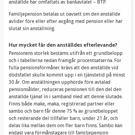
anställde har omfattats av bankavtalet – BTP.
Familjepension betalas ut oavsett om den anställde
avlider före eller efter avgång med pension eller har
slutat sin anställning.
Hur mycket får den anställdes efterlevande?
Pensionens storlek bestäms utifrån ett grundbelopp
och i tabellerna nedan framgår procentsatserna. För
fulla pensionsförmåner krävs att den anställde vid
dödsfallet skulle kommit upp i en tjänstetid på minst
30 år. Om anställningen upphörde före avtalad
pensionsålder, reduceras pensionen till den del den
anställde tjänat in i samband med att denne slutade.
Finns både make, maka, registrerad partner eller
sambo och barn får denne 75 % av grundbeloppet
och resterande del tillfaller barn, under 21 år, och
delas lika mellan dem om fler barn finns. Sambo kan
endast vara förmånstagare till familjepension