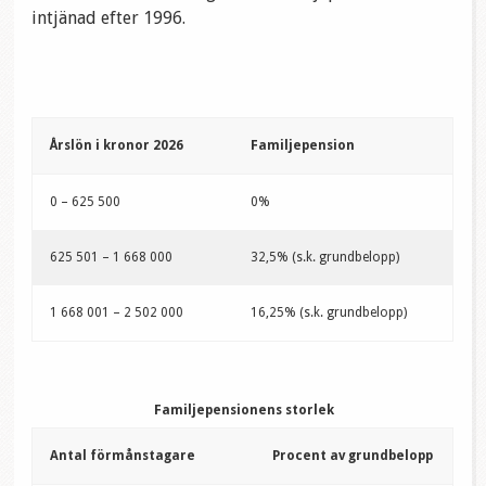
intjänad efter 1996.
Årslön i kronor 2026
Familjepension
0 – 625 500
0%
625 501 – 1 668 000
32,5% (s.k. grundbelopp)
1 668 001 – 2 502 000
16,25% (s.k. grundbelopp)
Familjepensionens storlek
Antal förmånstagare
Procent av grundbelopp