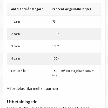
Antal förmånstagare
Procent av grundbeloppet
1 barn
75
2 barn
110*
3 barn
135*
4 barn
150*
Fler än 4 barn
150 + 10* för varje barn utöver
fyra
* fördelas lika mellan barnen
Utbetalningstid