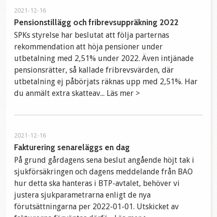
2021-12-16
Pensionstillägg och fribrevsuppräkning 2022
SPKs styrelse har beslutat att följa parternas
rekommendation att höja pensioner under
utbetalning med 2,51% under 2022. Även intjänade
pensionsrätter, så kallade fribrevsvärden, där
utbetalning ej påbörjats räknas upp med 2,51%. Har
du anmält extra skatteav... Läs mer >
2021-12-16
Fakturering senareläggs en dag
På grund gårdagens sena beslut angående höjt tak i
sjukförsäkringen och dagens meddelande från BAO
hur detta ska hanteras i BTP-avtalet, behöver vi
justera sjukparametrarna enligt de nya
förutsättningarna per 2022-01-01. Utskicket av