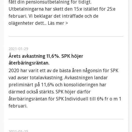
fått din pensionsutbetalning för tidigt.
Utbetalningarna har skett den 15:e istället för 25:e
februari. Vi beklagar det inträffade och de
olägenheter dett... Läs mer >
2021-01-29
Årets avkastning 11,6%. SPK höjer
återbäringsräntan.
2020 har varit ett av de bästa åren någonsin för SPK
vad avser totalavkastning. Avkastningen landar
preliminärt på 11,6% och konsolideringen har
därmed också stärkts. SPK höjer därför
återbäringsräntan för SPK Individuell till 6% fr o m 1
februari.
2021-01-25