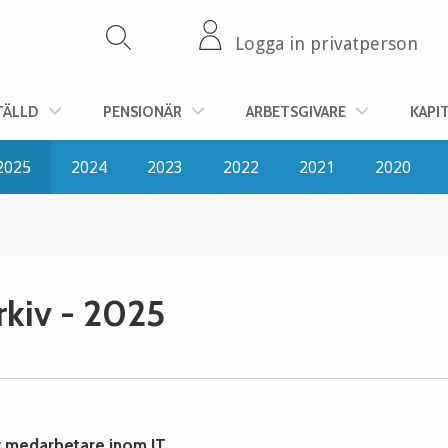
Logga in privatperson
TÄLLD
PENSIONÄR
ARBETSGIVARE
KAPI
2025
2024
2023
2022
2021
2020
kiv - 2025
 medarbetare inom IT