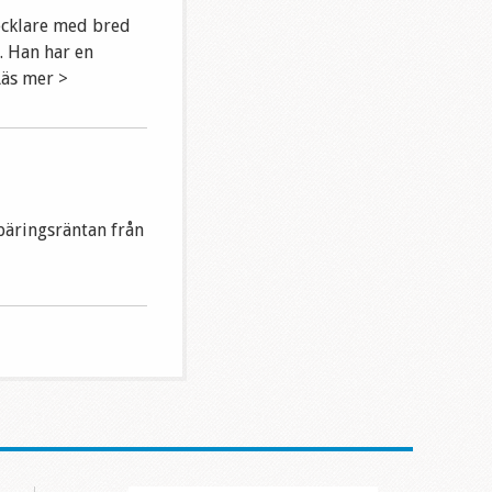
ecklare med bred
. Han har en
Läs mer >
bäringsräntan från