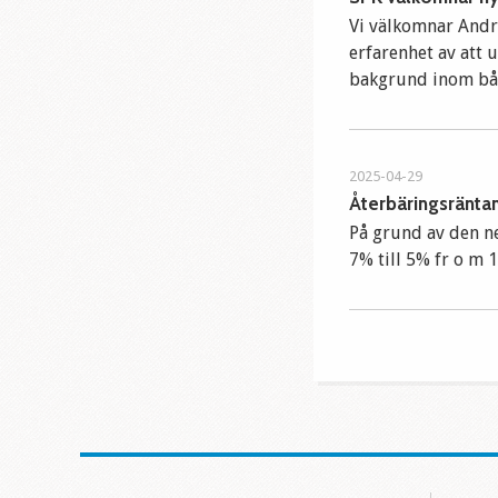
Vi välkomnar Andr
erfarenhet av att 
bakgrund inom båd
2025-04-29
Återbäringsräntan
På grund av den ne
7% till 5% fr o m 