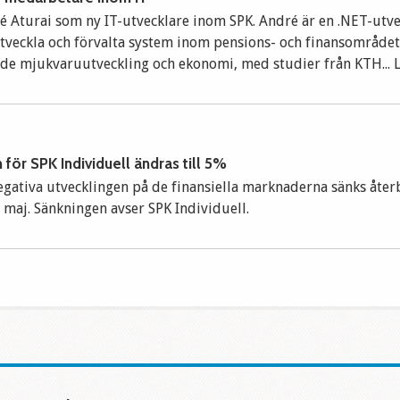
é Aturai som ny IT-utvecklare inom SPK. André är en .NET-utv
utveckla och förvalta system inom pensions- och finansområdet
e mjukvaruutveckling och ekonomi, med studier från KTH... 
 för SPK Individuell ändras till 5%
gativa utvecklingen på de finansiella marknaderna sänks åter
1 maj. Sänkningen avser SPK Individuell.