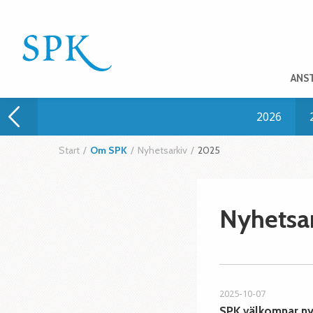
ANS
2026
Start
/
Om SPK
/
Nyhetsarkiv
/
2025
Nyhetsar
2025-10-07
SPK välkomnar ny