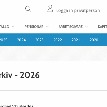
Logga in privatperson
TÄLLD
PENSIONÄR
ARBETSGIVARE
KAPI
2025
2024
2023
2022
2021
2020
kiv - 2026
rordnad VD utsedda