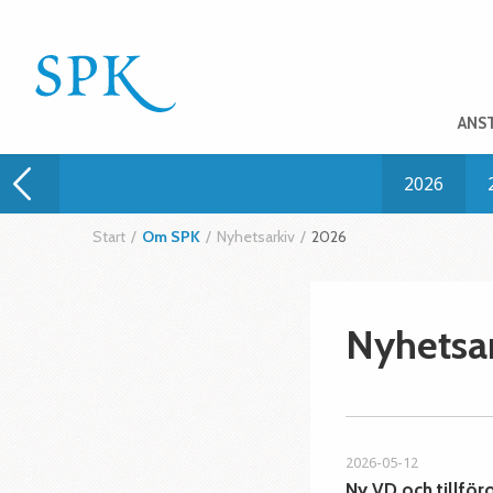
ANS
2026
Start
/
Om SPK
/
Nyhetsarkiv
/
2026
Nyhetsar
2026-05-12
Ny VD och tillfö