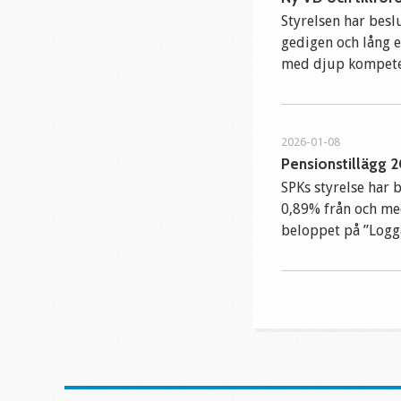
Styrelsen har beslu
gedigen och lång e
med djup kompetens
2026-01-08
Pensionstillägg 
SPKs styrelse har 
0,89% från och me
beloppet på ”Logga