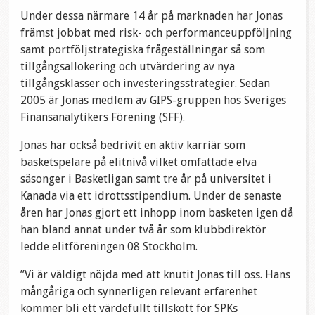
Under dessa närmare 14 år på marknaden har Jonas
främst jobbat med risk- och performanceuppföljning
samt portföljstrategiska frågeställningar så som
tillgångsallokering och utvärdering av nya
tillgångsklasser och investeringsstrategier. Sedan
2005 är Jonas medlem av GIPS-gruppen hos Sveriges
Finansanalytikers Förening (SFF).
Jonas har också bedrivit en aktiv karriär som
basketspelare på elitnivå vilket omfattade elva
säsonger i Basketligan samt tre år på universitet i
Kanada via ett idrottsstipendium. Under de senaste
åren har Jonas gjort ett inhopp inom basketen igen då
han bland annat under två år som klubbdirektör
ledde elitföreningen 08 Stockholm.
”Vi är väldigt nöjda med att knutit Jonas till oss. Hans
mångåriga och synnerligen relevant erfarenhet
kommer bli ett värdefullt tillskott för SPKs