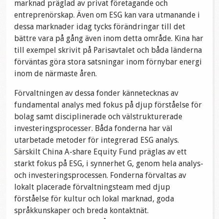
marknad präglad av privat företagande och
entreprenörskap. Även om ESG kan vara utmanande i
dessa marknader idag tycks förändringar till det
bättre vara på gång även inom detta område. Kina har
till exempel skrivit på Parisavtalet och båda länderna
förväntas göra stora satsningar inom förnybar energi
inom de närmaste åren.
Förvaltningen av dessa fonder kännetecknas av
fundamental analys med fokus på djup förståelse för
bolag samt disciplinerade och välstrukturerade
investeringsprocesser. Båda fonderna har väl
utarbetade metoder för integrerad ESG analys.
Särskilt China A-share Equity Fund präglas av ett
starkt fokus på ESG, i synnerhet G, genom hela analys-
och investeringsprocessen. Fonderna förvaltas av
lokalt placerade förvaltningsteam med djup
förståelse för kultur och lokal marknad, goda
språkkunskaper och breda kontaktnät.