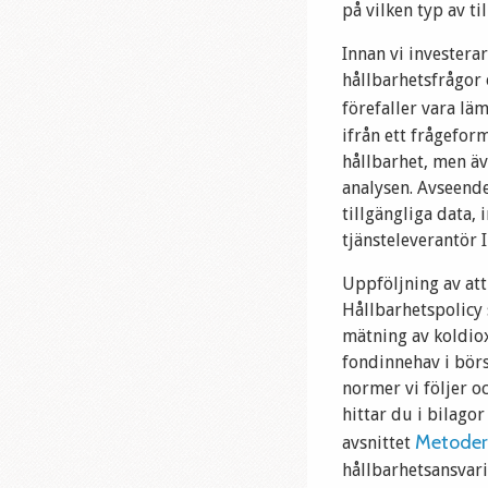
på vilken typ av t
Innan vi investera
hållbarhetsfrågor o
förefaller vara lä
ifrån ett frågeform
hållbarhet, men äv
analysen. Avseende
tillgängliga data,
tjänsteleverantör I
Uppföljning av att
Hållbarhetspolicy 
mätning av koldiox
fondinnehav i börs
normer vi följer o
hittar du i bilagor
Metoder
avsnittet
hållbarhetsansvar