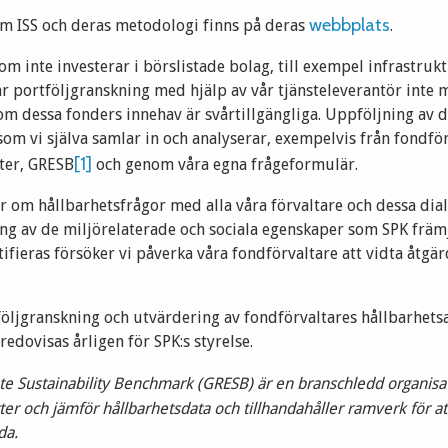
webbplats
m ISS och deras metodologi finns på deras
.
m inte investerar i börslistade bolag, till exempel infrastruk
är portföljgranskning med hjälp av vår tjänsteleverantör inte 
om dessa fonders innehav är svårtillgängliga. Uppföljning av d
som vi själva samlar in och analyserar, exempelvis från fondfö
[1]
ter, GRESB
och genom våra egna frågeformulär.
er om hållbarhetsfrågor med alla våra förvaltare och dessa dia
ing av de miljörelaterade och sociala egenskaper som SPK främ
ifieras försöker vi påverka våra fondförvaltare att vidta åtgärd
följgranskning och utvärdering av fondförvaltares hållbarhets
edovisas årligen för SPK:s styrelse.
te Sustainability Benchmark (GRESB) är en branschledd organisa
ter och jämför hållbarhetsdata och tillhandahåller ramverk för a
da.