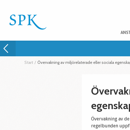
ANS
Start
/
Övervakning av miljörelaterade eller sociala egensk
Övervakn
egenska
Övervakning av de
regelbunden uppföl