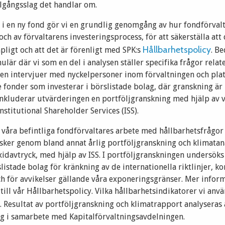
illgångsslag det handlar om.
r i en ny fond gör vi en grundlig genomgång av hur fondförva
ch av förvaltarens investeringsprocess, för att säkerställa att
Hållbarhetspolicy
mpligt och att det är förenligt med SPK:s
. B
ulär där vi som en del i analysen ställer specifika frågor relate
en intervjuer med nyckelpersoner inom förvaltningen och plat
 fonder som investerar i börslistade bolag, där granskning är 
 inkluderar utvärderingen en portföljgranskning med hjälp av 
nstitutional Shareholder Services (ISS).
 våra befintliga fondförvaltares arbete med hållbarhetsfrågor 
sker genom bland annat årlig portföljgranskning och klimatana
idavtryck, med hjälp av ISS. I portföljgranskningen undersöks
listade bolag för kränkning av de internationella riktlinjer, k
ch för avvikelser gällande våra exponeringsgränser. Mer info
 till vår Hållbarhetspolicy. Vilka hållbarhetsindikatorer vi anv
. Resultat av portföljgranskning och klimatrapport analyseras 
ig i samarbete med Kapitalförvaltningsavdelningen.