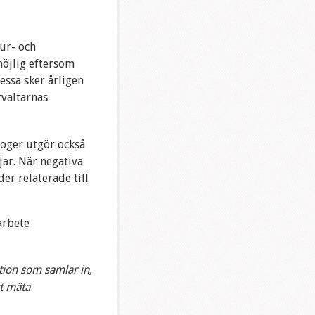
tur- och
möjlig eftersom
essa sker årligen
rvaltarnas
loger utgör också
jar. När negativa
er relaterade till
arbete
tion som samlar in,
tt mäta