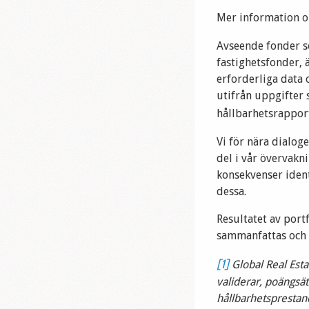
Mer information o
Avseende fonder so
fastighetsfonder, 
erforderliga data 
utifrån uppgifter 
hållbarhetsrappor
Vi för nära dialog
del i vår övervakn
konsekvenser ident
dessa.
Resultatet av port
sammanfattas och r
[1]
Global Real Esta
validerar, poängsät
hållbarhetsprestan