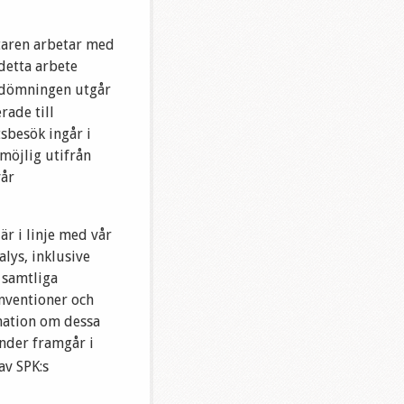
ltaren arbetar med
 detta arbete
edömningen utgår
rade till
sbesök ingår i
möjlig utifrån
vår
är i linje med vår
lys, inklusive
 samtliga
onventioner och
rmation om dessa
änder framgår i
av SPK:s